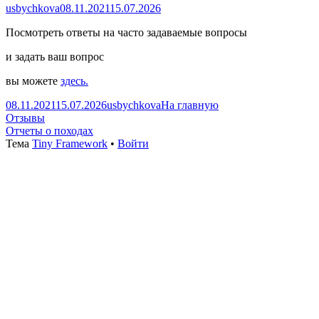
Автор
Опубликовано
usbychkova
08.11.2021
15.07.2026
Посмотреть ответы на часто задаваемые вопросы
и задать ваш вопрос
вы можете
здесь.
Опубликовано
Автор
Рубрики
08.11.2021
15.07.2026
usbychkova
На главную
Навигация
Предыдущая
Отзывы
запись:
Следующая
Отчеты о походах
по
запись:
Содержимое
Тема
Tiny Framework
•
Войти
записям
подвала