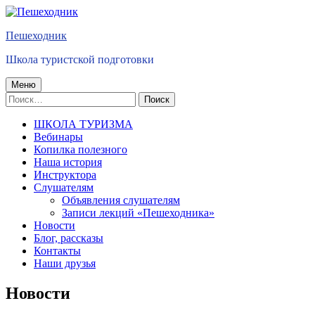
Перейти
к
Пешеходник
содержимому
Школа туристской подготовки
Основное
Меню
Найти:
меню
ШКОЛА ТУРИЗМА
Вебинары
Копилка полезного
Наша история
Инструктора
Слушателям
Объявления слушателям
Записи лекций «Пешеходника»
Новости
Блог, рассказы
Контакты
Наши друзья
Новости