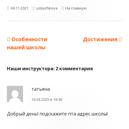
Опубликовано
Автор
Рубрики
04.11.2021
usbychkova
На главную
Предыдущая
Следующая
Особенности
Достижения
Навигация
запись:
запись:
нашей школы
по
записям
Наши инструктора
: 2 комментария
татьяна
16.03.2025 в 16:36
Добрый день! подскажите пта адрес школы!