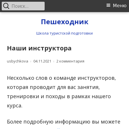
Найти:
Основное
Меню
меню
Перейти
Пешеходник
к
содержимому
Школа туристской подготовки
Наши инструктора
Автор
Опубликовано
к записи Наши инструк
usbychkova
04.11.2021
2 комментария
Несколько слов о команде инструкторов,
которая проводит для вас занятия,
тренировки и походы в рамках нашего
курса.
Более подробную информацию вы можете