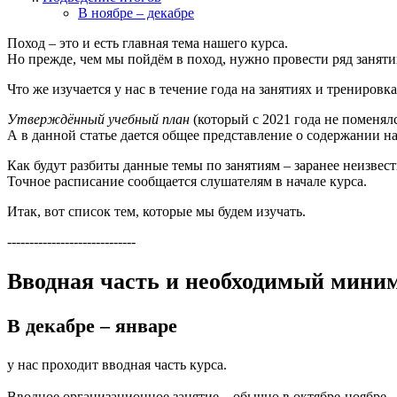
В ноябре – декабре
Поход – это и есть главная тема нашего курса.
Но прежде, чем мы пойдём в поход, нужно провести ряд занятий
Что же изучается у нас в течение года на занятиях и трениров
Утверждённый учебный план
(который с 2021 года не поменял
А в данной статье дается общее представление о содержании н
Как будут разбиты данные темы по занятиям – заранее неизвестн
Точное расписание сообщается слушателям в начале курса.
Итак, вот список тем, которые мы будем изучать.
-----------------------------
Вводная часть и необходимый мини
В декабре
–
январе
у нас проходит вводная часть курса.
Вводное организационное занятие – обычно в октябре-ноябре.