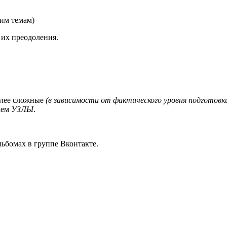
им темам)
 их преодоления.
более сложные
(в зависимости от фактического уровня подготовк
чаем
УЗЛЫ
.
льбомах в группе Вконтакте.
е по
Движение по
Движение по
Сам
склону с
склону с
пом
оком
альпенштоком
альпенштоком
аль