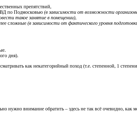
тественных препятствий,
 ПВД по Подмосковью
(в зависимости от возможности организов
овести такое занятие в помещении)
,
более сложные
(в зависимости от фактического уровня подготовк
ые.
го дня).
матривать как некатегорийный поход (т.е. степенной, 1 степени
тельно нужно внимание обратить – здесь не так всё очевидно, как 