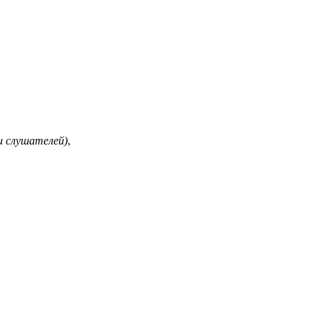
и слушателей)
,
озадержание с
Самозадержание с
Тренировка по
ощью
помощью
ориентированию и
пенштока
альпенштока
движению с
альпенштоком