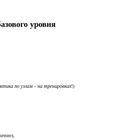
азового уровня
актика по узлам – на тренировках
!)
жение),