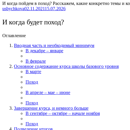
И когда пойдем в поход? Расскажем, какие конкретно темы и ко
Автор
Опубликовано
usbychkova
02.11.2021
15.07.2026
И когда будет поход?
Оглавление
Вводная часть и необходимый минимум
В декабре – январе
В феврале
Основное содержание курса школы базового уровня
В марте
Поход
В апреле – мае – июне
Поход
Завершение курса, и немного больше
В сентябре – октябре – начале ноября
Поход
Подведение итогов