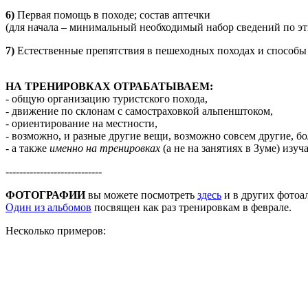
6)
Первая помощь в походе; состав аптечки
(для начала – минимальный необходимый набор сведений по эт
7)
Естественные препятствия в пешеходных походах и способы
НА ТРЕНИРОВКАХ ОТРАБАТЫВАЕМ:
- общую организацию туристского похода,
- движение по склонам с самостраховкой альпенштоком,
- ориентирование на местности,
- возможно, и разные другие вещи, возможно совсем другие, 
- а также
именно на тренировках
(а не на занятиях в Зуме) изу
----------------------------
ФОТОГРАФИИ
вы можете посмотреть
здесь
и в других фотоа
Один из альбомов
посвящен как раз тренировкам в феврале.
Несколько примеров:
Тренировка по
Движени
ориентированию и
склону с
Тренировка по
движению с
альпеншт
ориентированию и
альпенштоком
движению с